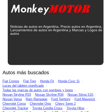
Noticias de autos en Argentina, Precio autos en Argentina,
Lanzamientos de autos en Argentina y Marcas y Logos de
autos
Autos más buscados
Fiat Cronos
Fiat Toro
Honda Fit
Honda Civic Si
Luces del tablero significado
Todas las marcas de autos con nombres y logos
Nissan Skyline R33
Nissan Skyline R34
Nissan Silvia S15
Nissan Versa
Ram Rampage
Ford Territory
Ford Maverick
Chevrolet Corsa
Chevrolet Onix
Chevy Serie 2
Chevrolet Tracker
Toyota Corolla Cross
Toyota Hilux