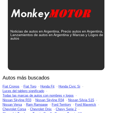
Noticias de autos en Argentina, Precio autos en Argentina,
Lanzamientos de autos en Argentina y Marcas y Logos de
autos
Autos más buscados
Fiat Cronos
Fiat Toro
Honda Fit
Honda Civic Si
Luces del tablero significado
Todas las marcas de autos con nombres y logos
Nissan Skyline R33
Nissan Skyline R34
Nissan Silvia S15
Nissan Versa
Ram Rampage
Ford Territory
Ford Maverick
Chevrolet Corsa
Chevrolet Onix
Chevy Serie 2