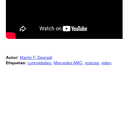
Autor:
Martín F. Dagradi
Etiquetas:
curiosidades
,
Mercedes AMG
,
noticias
,
video