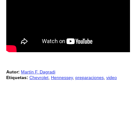
Autor:
Martín F. Dagradi
Etiquetas:
Chevrolet
,
Hennessey
,
preparaciones
,
video