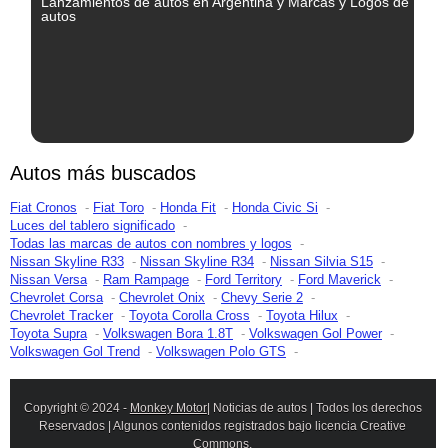
Lanzamientos de autos en Argentina y Marcas y Logos de
autos
Autos más buscados
Fiat Cronos
Fiat Toro
Honda Fit
Honda Civic Si
Luces del tablero significado
Todas las marcas de autos con nombres y logos
Nissan Skyline R33
Nissan Skyline R34
Nissan Silvia S15
Nissan Versa
Ram Rampage
Ford Territory
Ford Maverick
Chevrolet Corsa
Chevrolet Onix
Chevy Serie 2
Chevrolet Tracker
Toyota Corolla Cross
Toyota Hilux
Toyota Supra
Volkswagen Bora 1.8T
Volkswagen Gol Power
Volkswagen Gol Trend
Volkswagen Polo GTS
Copyright © 2024 -
Monkey Motor
| Noticias de autos | Todos los derechos
Reservados | Algunos contenidos registrados bajo licencia Creative
Commons.