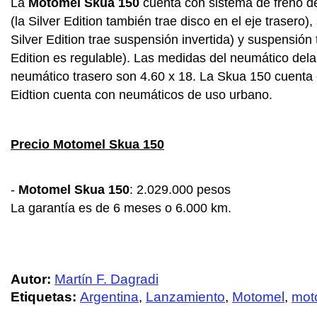
La
Motomel Skua 150
cuenta con sistema de freno de
(la Silver Edition también trae disco en el eje trasero),
Silver Edition trae suspensión invertida) y suspensión
Edition es regulable). Las medidas del neumático dela
neumático trasero son 4.60 x 18. La Skua 150 cuenta c
Eidtion cuenta con neumáticos de uso urbano.
Precio Motomel Skua 150
-
Motomel Skua 150
: 2.029.000 pesos
La garantía es de 6 meses o 6.000 km.
Autor:
Martín F. Dagradi
Etiquetas:
Argentina
,
Lanzamiento
,
Motomel
,
mot