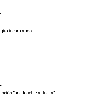
a
 giro incorporada
F
 función "one touch conductor"