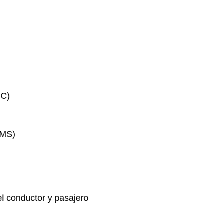
HC)
PMS)
l conductor y pasajero