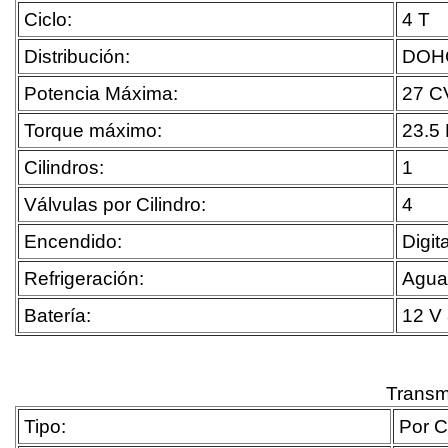
Ciclo:
4 T
Distribución:
DOH
Potencia Máxima:
27 C
Torque máximo:
23.5
Cilindros:
1
Válvulas por Cilindro:
4
Encendido:
Digit
Refrigeración:
Agua
Batería:
12 V
Transm
Tipo:
Por 