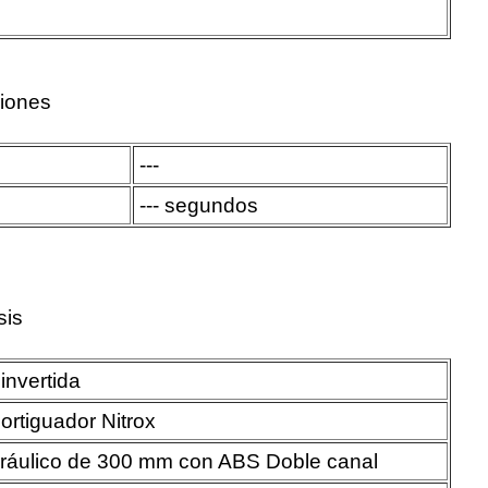
ciones
---
--- segundos
sis
 invertida
rtiguador Nitrox
dráulico de 300 mm con ABS Doble canal