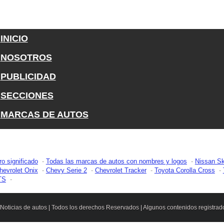
INICIO
NOSOTROS
PUBLICIDAD
SECCIONES
MARCAS DE AUTOS
ro significado
Todas las marcas de autos con nombres y logos
Nissan Sk
hevrolet Onix
Chevy Serie 2
Chevrolet Tracker
Toyota Corolla Cross
TS
| Noticias de autos | Todos los derechos Reservados | Algunos contenidos registra