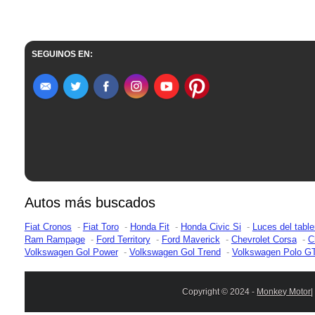
SEGUINOS EN:
Autos más buscados
Fiat Cronos
Fiat Toro
Honda Fit
Honda Civic Si
Luces del table
Ram Rampage
Ford Territory
Ford Maverick
Chevrolet Corsa
C
Volkswagen Gol Power
Volkswagen Gol Trend
Volkswagen Polo G
Copyright © 2024 -
Monkey Motor