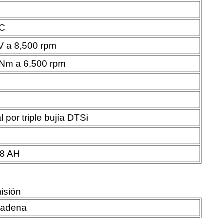
C
V a 8,500 rpm
 Nm a 6,500 rpm
al por triple bujía DTSi
 8 AH
isión
Cadena