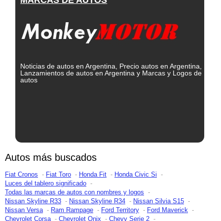
Noticias de autos en Argentina, Precio autos en Argentina,
Lanzamientos de autos en Argentina y Marcas y Logos de
autos
Autos más buscados
Fiat Cronos
Fiat Toro
Honda Fit
Honda Civic Si
Luces del tablero significado
Todas las marcas de autos con nombres y logos
Nissan Skyline R33
Nissan Skyline R34
Nissan Silvia S15
Nissan Versa
Ram Rampage
Ford Territory
Ford Maverick
Chevrolet Corsa
Chevrolet Onix
Chevy Serie 2