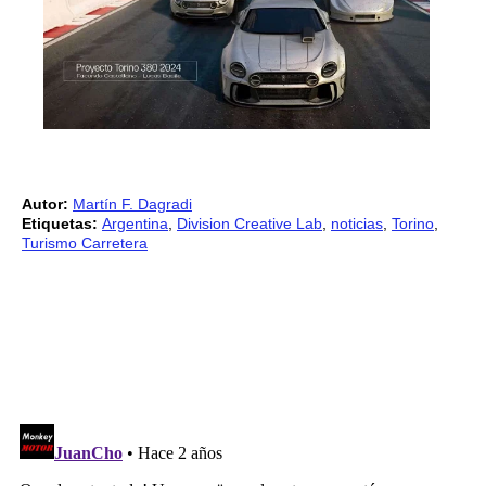
Autor:
Martín F. Dagradi
Etiquetas:
Argentina
,
Division Creative Lab
,
noticias
,
Torino
,
Turismo Carretera