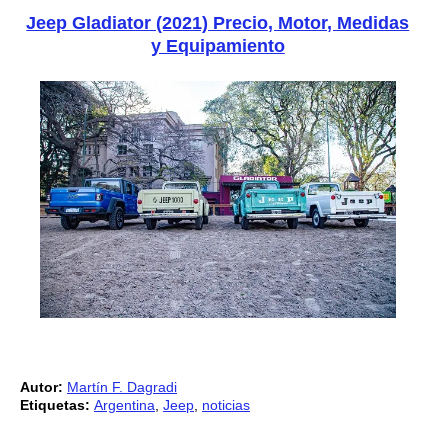
Jeep Gladiator (2021) Precio, Motor, Medidas
y Equipamiento
Autor:
Martín F. Dagradi
Etiquetas:
Argentina
,
Jeep
,
noticias