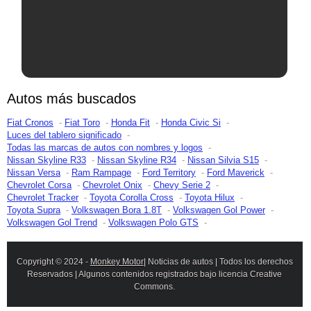
Autos más buscados
Fiat Cronos
Fiat Toro
Honda Fit
Honda Civic Si
Luces del tablero significado
Todas las marcas de autos con nombres y logos
Nissan Skyline R33
Nissan Skyline R34
Nissan Silvia S15
Nissan Versa
Ram Rampage
Ford Territory
Ford Maverick
Chevrolet Corsa
Chevrolet Onix
Chevy Serie 2
Chevrolet Tracker
Toyota Corolla Cross
Toyota Hilux
Toyota Supra
Volkswagen Bora 1.8T
Volkswagen Gol Power
Volkswagen Gol Trend
Volkswagen Polo GTS
Copyright © 2024 -
Monkey Motor
| Noticias de autos | Todos los derechos
Reservados | Algunos contenidos registrados bajo licencia Creative
Commons.