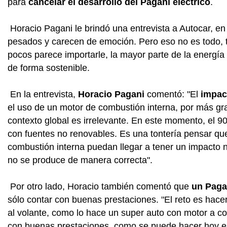
para
cancelar el desarrollo del Pagani eléctrico
.
Horacio Pagani le brindó una entrevista a Autocar, e
pesados y carecen de emoción. Pero eso no es todo, 
pocos parece importarle, la mayor parte de la energía 
de forma sostenible.
En la entrevista,
Horacio Pagani
comentó: "El
impac
el uso de un motor de combustión interna, por más gr
contexto global es irrelevante. En este momento, el 
con fuentes no renovables. Es una tontería pensar q
combustión interna puedan llegar a tener un impacto n
no se produce de manera correcta".
Por otro lado, Horacio también comentó que
un Paga
sólo contar con buenas prestaciones. "El reto es hac
al volante, como lo hace un super auto con motor a co
con buenas prestaciones, como se puede hacer hoy e