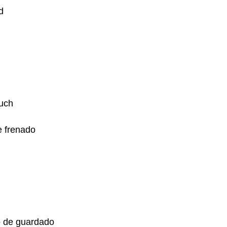
d
ouch
e frenado
o de guardado