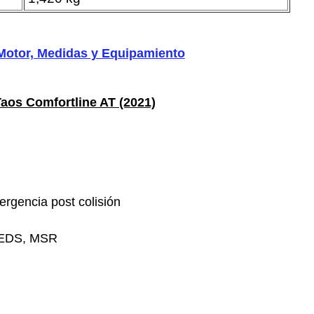
Motor, Medidas y Equipamiento
os Comfortline AT (2021)
ergencia post colisión
, EDS, MSR