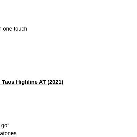
ón one touch
Taos Highline AT (2021)
 go"
eatones