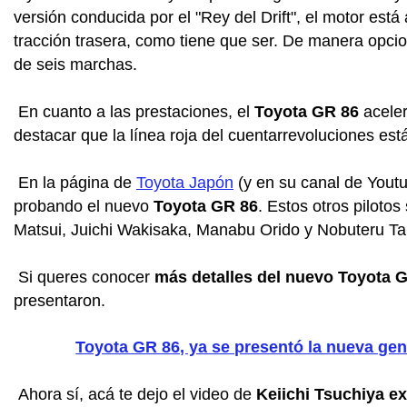
versión conducida por el "Rey del Drift", el motor es
tracción trasera, como tiene que ser. De manera opci
de seis marchas.
En cuanto a las prestaciones, el
Toyota GR 86
aceler
destacar que la línea roja del cuentarrevoluciones est
En la página de
Toyota Japón
(y en su canal de Youtu
probando el nuevo
Toyota GR 86
. Estos otros piloto
Matsui, Juichi Wakisaka, Manabu Orido y Nobuteru Ta
Si queres conocer
más detalles del nuevo Toyota 
presentaron.
Toyota GR 86, ya se presentó la nueva ge
Ahora sí, acá te dejo el video de
Keiichi Tsuchiya e