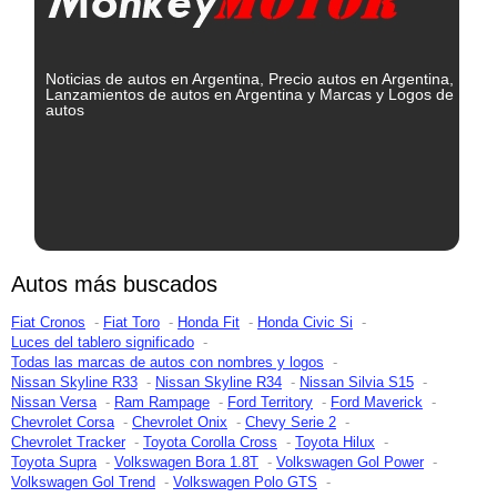
Noticias de autos en Argentina, Precio autos en Argentina,
Lanzamientos de autos en Argentina y Marcas y Logos de
autos
Autos más buscados
Fiat Cronos
Fiat Toro
Honda Fit
Honda Civic Si
Luces del tablero significado
Todas las marcas de autos con nombres y logos
Nissan Skyline R33
Nissan Skyline R34
Nissan Silvia S15
Nissan Versa
Ram Rampage
Ford Territory
Ford Maverick
Chevrolet Corsa
Chevrolet Onix
Chevy Serie 2
Chevrolet Tracker
Toyota Corolla Cross
Toyota Hilux
Toyota Supra
Volkswagen Bora 1.8T
Volkswagen Gol Power
Volkswagen Gol Trend
Volkswagen Polo GTS