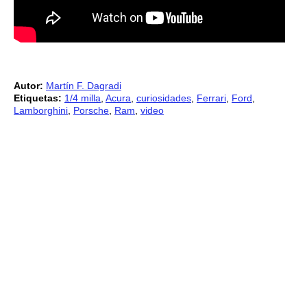
Autor:
Martín F. Dagradi
Etiquetas:
1/4 milla
,
Acura
,
curiosidades
,
Ferrari
,
Ford
,
Lamborghini
,
Porsche
,
Ram
,
video