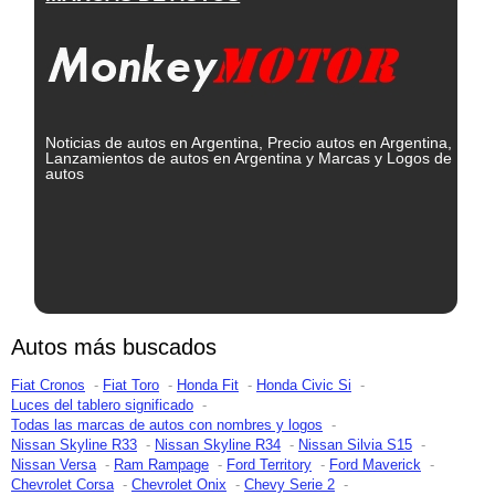
Noticias de autos en Argentina, Precio autos en Argentina,
Lanzamientos de autos en Argentina y Marcas y Logos de
autos
Autos más buscados
Fiat Cronos
Fiat Toro
Honda Fit
Honda Civic Si
Luces del tablero significado
Todas las marcas de autos con nombres y logos
Nissan Skyline R33
Nissan Skyline R34
Nissan Silvia S15
Nissan Versa
Ram Rampage
Ford Territory
Ford Maverick
Chevrolet Corsa
Chevrolet Onix
Chevy Serie 2