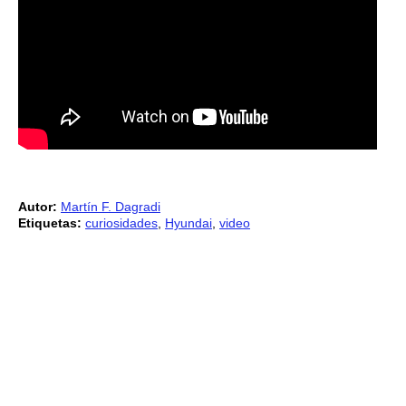
Autor:
Martín F. Dagradi
Etiquetas:
curiosidades
,
Hyundai
,
video