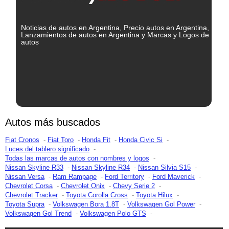
Noticias de autos en Argentina, Precio autos en Argentina,
Lanzamientos de autos en Argentina y Marcas y Logos de
autos
Autos más buscados
Fiat Cronos
Fiat Toro
Honda Fit
Honda Civic Si
Luces del tablero significado
Todas las marcas de autos con nombres y logos
Nissan Skyline R33
Nissan Skyline R34
Nissan Silvia S15
Nissan Versa
Ram Rampage
Ford Territory
Ford Maverick
Chevrolet Corsa
Chevrolet Onix
Chevy Serie 2
Chevrolet Tracker
Toyota Corolla Cross
Toyota Hilux
Toyota Supra
Volkswagen Bora 1.8T
Volkswagen Gol Power
Volkswagen Gol Trend
Volkswagen Polo GTS