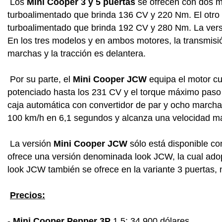
Los
Mini Cooper 3 y 5 puertas
se ofrecen con dos mot
turboalimentado que brinda 136 CV y 220 Nm. El otro es
turboalimentado que brinda 192 CV y 280 Nm. La versión
En los tres modelos y en ambos motores, la transmisi
marchas y la tracción es delantera.
Por su parte, el
Mini Cooper JCW
equipa el motor cua
potenciado hasta los 231 CV y el torque máximo paso
caja automática con convertidor de par y ocho marchas
100 km/h en 6,1 segundos y alcanza una velocidad m
La versión
Mini Cooper JCW
sólo está disponible con
ofrece una versión denominada look JCW, la cual adop
look JCW también se ofrece en la variante 3 puertas, n
Precios:
-
Mini Cooper Pepper 3P
1.5: 34.900 dólares