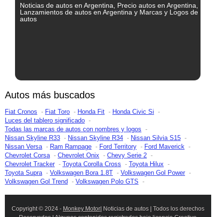
Noticias de autos en Argentina, Precio autos en Argentina,
Lanzamientos de autos en Argentina y Marcas y Logos de
autos
Autos más buscados
Fiat Cronos
Fiat Toro
Honda Fit
Honda Civic Si
Luces del tablero significado
Todas las marcas de autos con nombres y logos
Nissan Skyline R33
Nissan Skyline R34
Nissan Silvia S15
Nissan Versa
Ram Rampage
Ford Territory
Ford Maverick
Chevrolet Corsa
Chevrolet Onix
Chevy Serie 2
Chevrolet Tracker
Toyota Corolla Cross
Toyota Hilux
Toyota Supra
Volkswagen Bora 1.8T
Volkswagen Gol Power
Volkswagen Gol Trend
Volkswagen Polo GTS
Copyright © 2024 -
Monkey Motor
| Noticias de autos | Todos los derechos