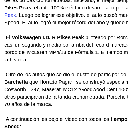
de las tandas cronometradas. Este año, el mejor tiempo
Pikes Peak
, el auto 100% eléctrico desarrollado por 
Peak
. Luego de lograr ese objetivo, el auto buscó ma
Speed. El auto logró el mejor récord del año y quedo m
El
Volkswagen I.D. R Pikes Peak
piloteado por Rom
casi un segundo y medio por arriba del récord marcad
bordo del McLaren MP4/13 de Fórmula 1. El tiempo m
la historia.
Otro de los autos que se dio el gusto de participar del
Barchetta
que Horacio Pagani se construyó especial
Cosworth T297, Maserati MC12 "Goodwood Cent 100"
otros participaron de la tanda cronometrada. Porsche 
70 años de la marca.
A continuación les dejo el video con todos los
tiempo
Speed
: