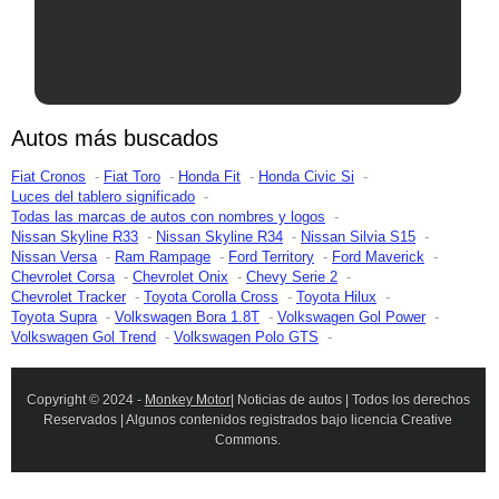
Autos más buscados
Fiat Cronos
Fiat Toro
Honda Fit
Honda Civic Si
Luces del tablero significado
Todas las marcas de autos con nombres y logos
Nissan Skyline R33
Nissan Skyline R34
Nissan Silvia S15
Nissan Versa
Ram Rampage
Ford Territory
Ford Maverick
Chevrolet Corsa
Chevrolet Onix
Chevy Serie 2
Chevrolet Tracker
Toyota Corolla Cross
Toyota Hilux
Toyota Supra
Volkswagen Bora 1.8T
Volkswagen Gol Power
Volkswagen Gol Trend
Volkswagen Polo GTS
Copyright © 2024 -
Monkey Motor
| Noticias de autos | Todos los derechos
Reservados | Algunos contenidos registrados bajo licencia Creative
Commons.