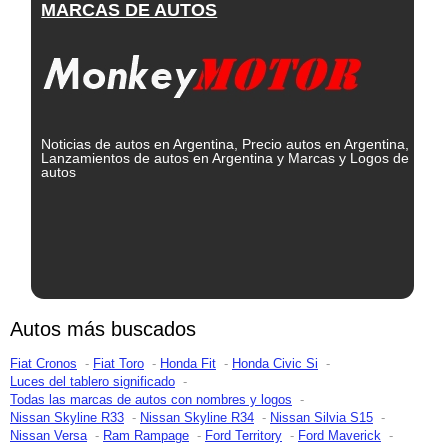
MARCAS DE AUTOS
Noticias de autos en Argentina, Precio autos en Argentina,
Lanzamientos de autos en Argentina y Marcas y Logos de
autos
Autos más buscados
Fiat Cronos
Fiat Toro
Honda Fit
Honda Civic Si
Luces del tablero significado
Todas las marcas de autos con nombres y logos
Nissan Skyline R33
Nissan Skyline R34
Nissan Silvia S15
Nissan Versa
Ram Rampage
Ford Territory
Ford Maverick