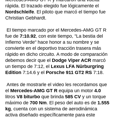
rápida. El trazado elegido fue lógicamente el
Nordschleife
. El piloto que marcó el tiempo fue
Christian Gebhardt.
El tiempo marcado por el Mercedes-AMG GT R
fue de
7:10.92
, con este tiempo, "La bestia del
Infierno Verde" hace honor a su nombre y se
convierte en el deportivo tracción trasera más
rápido en dicho circuito. A modo de comparación
debemos decir que el
Dodge Viper ACR
marcó
un tiempo de 7:12, el
Lexus LFA
Nürburgring
Edition
7:14.6 y el
Porsche 911 GT2 RS
7:18.
Antes de mostrarle el video les recordamos que
el
Mercedes-AMG GT R
equipa un motor
4.0
litros
V8 biturbo
que brinda
585 CV
y un torque
máximo de
700 Nm
. El peso del auto es de
1.555
kg
, cuenta con un sistema de aerodinámica
activa diseñado específicamente para este