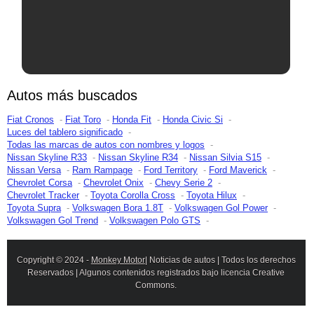
Autos más buscados
Fiat Cronos
Fiat Toro
Honda Fit
Honda Civic Si
Luces del tablero significado
Todas las marcas de autos con nombres y logos
Nissan Skyline R33
Nissan Skyline R34
Nissan Silvia S15
Nissan Versa
Ram Rampage
Ford Territory
Ford Maverick
Chevrolet Corsa
Chevrolet Onix
Chevy Serie 2
Chevrolet Tracker
Toyota Corolla Cross
Toyota Hilux
Toyota Supra
Volkswagen Bora 1.8T
Volkswagen Gol Power
Volkswagen Gol Trend
Volkswagen Polo GTS
Copyright © 2024 -
Monkey Motor
| Noticias de autos | Todos los derechos
Reservados | Algunos contenidos registrados bajo licencia Creative
Commons.