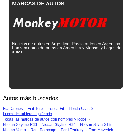
MARCAS DE AUTOS
Noticias de autos en Argentina, Precio autos en Argentina,
Lanzamientos de autos en Argentina y Marcas y Logos de
autos
Autos más buscados
Fiat Cronos
Fiat Toro
Honda Fit
Honda Civic Si
Luces del tablero significado
Todas las marcas de autos con nombres y logos
Nissan Skyline R33
Nissan Skyline R34
Nissan Silvia S15
Nissan Versa
Ram Rampage
Ford Territory
Ford Maverick