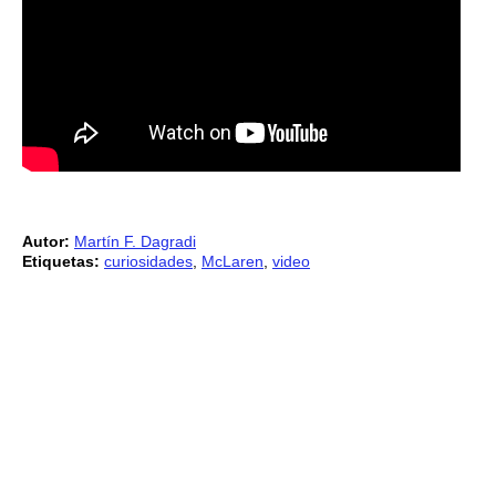
Autor:
Martín F. Dagradi
Etiquetas:
curiosidades
,
McLaren
,
video