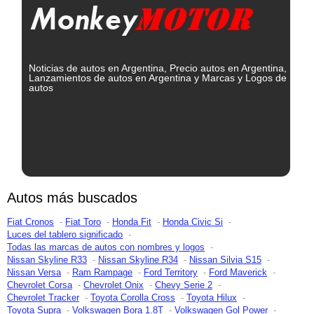
Noticias de autos en Argentina, Precio autos en Argentina,
Lanzamientos de autos en Argentina y Marcas y Logos de
autos
Autos más buscados
Fiat Cronos
Fiat Toro
Honda Fit
Honda Civic Si
Luces del tablero significado
Todas las marcas de autos con nombres y logos
Nissan Skyline R33
Nissan Skyline R34
Nissan Silvia S15
Nissan Versa
Ram Rampage
Ford Territory
Ford Maverick
Chevrolet Corsa
Chevrolet Onix
Chevy Serie 2
Chevrolet Tracker
Toyota Corolla Cross
Toyota Hilux
Toyota Supra
Volkswagen Bora 1.8T
Volkswagen Gol Power