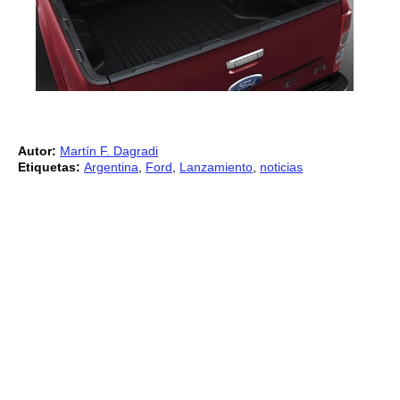
Autor:
Martín F. Dagradi
Etiquetas:
Argentina
,
Ford
,
Lanzamiento
,
noticias