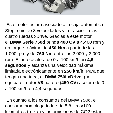
Este motor estará asociado a la caja automática
Steptronic de 8 velocidades y la tracción a las
cuatro ruedas xDrive. Gracias a este motor
el
BMW Serie 750d
brinda
400 CV
a 4.400 rpm y
un torque máximo de
450 Nm
a partir de las
1.000 rpm y de
760 Nm
entre las 2.000 y 3.000
rpm. El auto acelera de 0 a 100 km/h en
4,6
segundos
y alcanza una velocidad máxima
limitada electrónicamente en
250 km/h
. Para que
tengan una idea, el
BMW 750i xDrive
que
equipa el motor
V8
naftero (
450 CV
) acelera de 0
a 100 km/h en 4,4 segundos.
En cuanto a los consumos del BMW 750d, el
consumo homologado fue de 5,8 litros/100
kilómetros (mixto) y las emisiones de CO2 están