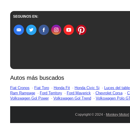
SEGUINOS EN:
Autos más buscados
Fiat Cronos
Fiat Toro
Honda Fit
Honda Civic Si
Luces del table
Ram Rampage
Ford Territory
Ford Maverick
Chevrolet Corsa
C
Volkswagen Gol Power
Volkswagen Gol Trend
Volkswagen Polo G
Copyright © 2024 -
Monkey Motor