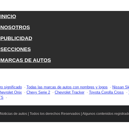
INICIO
NOSOTROS
PUBLICIDAD
SECCIONES
MARCAS DE AUTOS
ro significado
Todas las marcas de autos con nombres y logos
Nissan Sk
hevrolet Onix
Chevy Serie 2
Chevrolet Tracker
Toyota Corolla Cross
TS
| Noticias de autos | Todos los derechos Reservados | Algunos contenidos registra