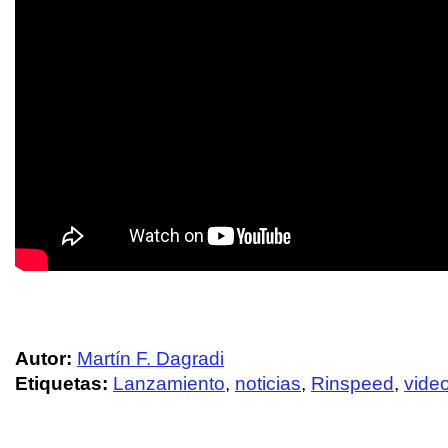
Autor:
Martín F. Dagradi
Etiquetas:
Lanzamiento
,
noticias
,
Rinspeed
,
vide