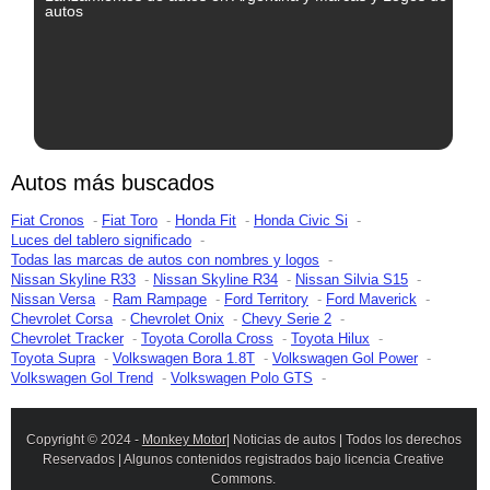
autos
Autos más buscados
Fiat Cronos
Fiat Toro
Honda Fit
Honda Civic Si
Luces del tablero significado
Todas las marcas de autos con nombres y logos
Nissan Skyline R33
Nissan Skyline R34
Nissan Silvia S15
Nissan Versa
Ram Rampage
Ford Territory
Ford Maverick
Chevrolet Corsa
Chevrolet Onix
Chevy Serie 2
Chevrolet Tracker
Toyota Corolla Cross
Toyota Hilux
Toyota Supra
Volkswagen Bora 1.8T
Volkswagen Gol Power
Volkswagen Gol Trend
Volkswagen Polo GTS
Copyright © 2024 -
Monkey Motor
| Noticias de autos | Todos los derechos
Reservados | Algunos contenidos registrados bajo licencia Creative
Commons.