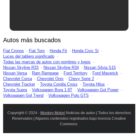
Autos más buscados
Fiat Cronos
Fiat Toro
Honda Fit
Honda Civic Si
Luces del tablero significado
Todas las marcas de autos con nombres y logos
Nissan Skyline R33
Nissan Skyline R34
Nissan Silvia S15
Nissan Versa
Ram Rampage
Ford Territory
Ford Maverick
Chevrolet Corsa
Chevrolet Onix
Chevy Serie 2
Chevrolet Tracker
Toyota Corolla Cross
Toyota Hilux
Toyota Supra
Volkswagen Bora 1.8T
Volkswagen Gol Power
Volkswagen Gol Trend
Volkswagen Polo GTS
Copyright © 2024 -
Monkey Motor
| Noticias de autos | Todos los derechos
Reservados | Algunos contenidos registrados bajo licencia Creative
Commons.