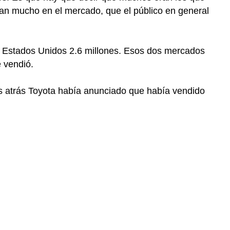
an mucho en el mercado, que el público en general
n Estados Unidos 2.6 millones. Esos dos mercados
e vendió.
 atrás Toyota había anunciado que había vendido