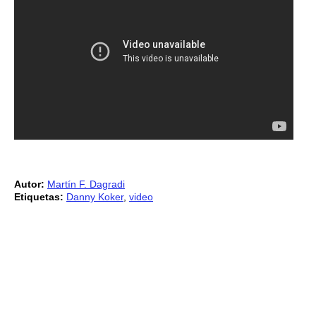
Autor:
Martín F. Dagradi
Etiquetas:
Danny Koker
,
video