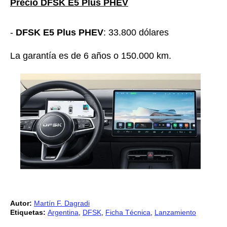
Precio DFSK E5 Plus PHEV
-
DFSK E5 Plus PHEV
: 33.800 dólares
La garantía es de 6 años o 150.000 km.
Autor:
Martín F. Dagradi
Etiquetas:
Argentina
,
DFSK
,
Ficha Técnica
,
Lanzamiento