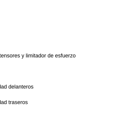
tensores y limitador de esfuerzo
dad delanteros
dad traseros