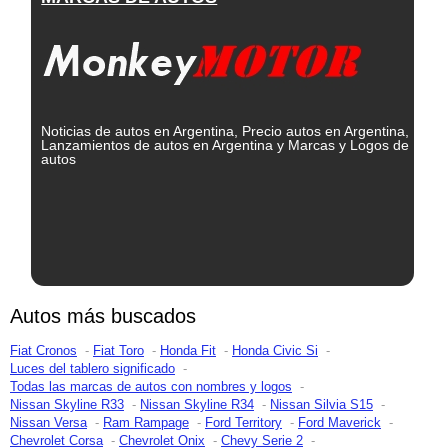
Noticias de autos en Argentina, Precio autos en Argentina,
Lanzamientos de autos en Argentina y Marcas y Logos de
autos
Autos más buscados
Fiat Cronos
Fiat Toro
Honda Fit
Honda Civic Si
Luces del tablero significado
Todas las marcas de autos con nombres y logos
Nissan Skyline R33
Nissan Skyline R34
Nissan Silvia S15
Nissan Versa
Ram Rampage
Ford Territory
Ford Maverick
Chevrolet Corsa
Chevrolet Onix
Chevy Serie 2