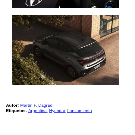
Autor:
Martín F. Dagradi
Etiquetas:
Argentina
,
Hyundai
,
Lanzamiento