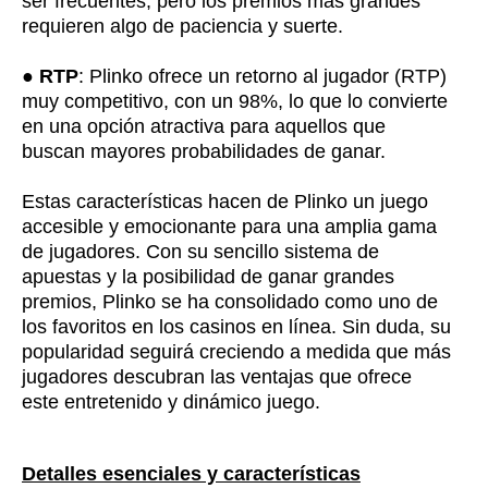
ser frecuentes, pero los premios más grandes
requieren algo de paciencia y suerte.
●
RTP
: Plinko ofrece un retorno al jugador (RTP)
muy competitivo, con un 98%, lo que lo convierte
en una opción atractiva para aquellos que
buscan mayores probabilidades de ganar.
Estas características hacen de Plinko un juego
accesible y emocionante para una amplia gama
de jugadores. Con su sencillo sistema de
apuestas y la posibilidad de ganar grandes
premios, Plinko se ha consolidado como uno de
los favoritos en los casinos en línea. Sin duda, su
popularidad seguirá creciendo a medida que más
jugadores descubran las ventajas que ofrece
este entretenido y dinámico juego.
Detalles esenciales y características