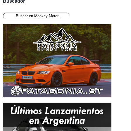
Buscador