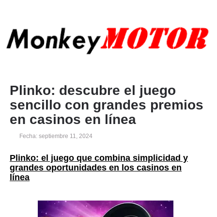
Plinko: descubre el juego
sencillo con grandes premios
en casinos en línea
Fecha: septiembre 11, 2024
Plinko: el juego que combina simplicidad y
grandes oportunidades en los casinos en
línea