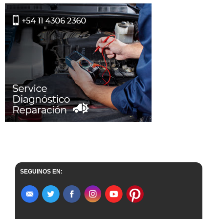
SEGUINOS EN: