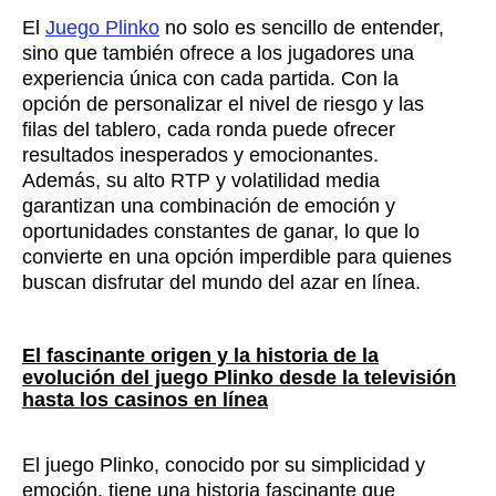
El
Juego Plinko
no solo es sencillo de entender,
sino que también ofrece a los jugadores una
experiencia única con cada partida. Con la
opción de personalizar el nivel de riesgo y las
filas del tablero, cada ronda puede ofrecer
resultados inesperados y emocionantes.
Además, su alto RTP y volatilidad media
garantizan una combinación de emoción y
oportunidades constantes de ganar, lo que lo
convierte en una opción imperdible para quienes
buscan disfrutar del mundo del azar en línea.
El fascinante origen y la historia de la
evolución del juego Plinko desde la televisión
hasta los casinos en línea
El juego Plinko, conocido por su simplicidad y
emoción, tiene una historia fascinante que