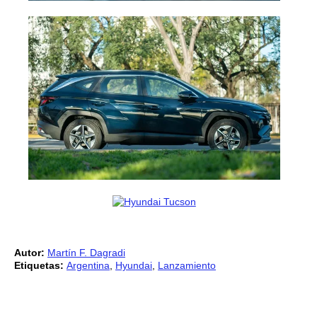
Autor:
Martín F. Dagradi
Etiquetas:
Argentina
,
Hyundai
,
Lanzamiento