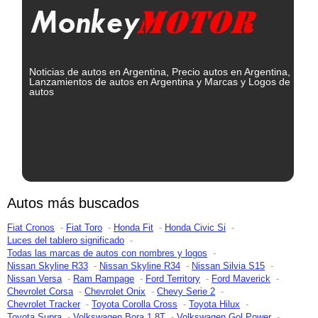
Noticias de autos en Argentina, Precio autos en Argentina,
Lanzamientos de autos en Argentina y Marcas y Logos de
autos
Autos más buscados
Fiat Cronos
Fiat Toro
Honda Fit
Honda Civic Si
Luces del tablero significado
Todas las marcas de autos con nombres y logos
Nissan Skyline R33
Nissan Skyline R34
Nissan Silvia S15
Nissan Versa
Ram Rampage
Ford Territory
Ford Maverick
Chevrolet Corsa
Chevrolet Onix
Chevy Serie 2
Chevrolet Tracker
Toyota Corolla Cross
Toyota Hilux
Toyota Supra
Volkswagen Bora 1.8T
Volkswagen Gol Power