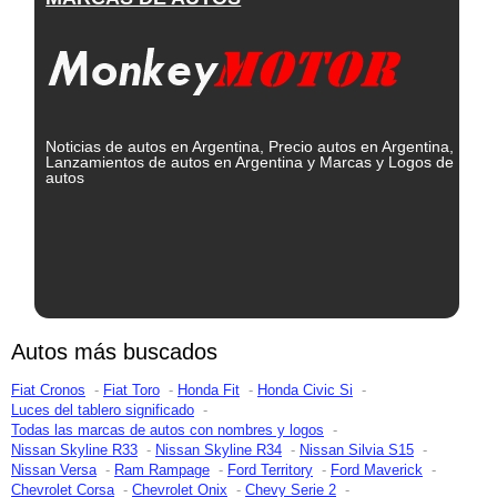
Noticias de autos en Argentina, Precio autos en Argentina,
Lanzamientos de autos en Argentina y Marcas y Logos de
autos
Autos más buscados
Fiat Cronos
Fiat Toro
Honda Fit
Honda Civic Si
Luces del tablero significado
Todas las marcas de autos con nombres y logos
Nissan Skyline R33
Nissan Skyline R34
Nissan Silvia S15
Nissan Versa
Ram Rampage
Ford Territory
Ford Maverick
Chevrolet Corsa
Chevrolet Onix
Chevy Serie 2