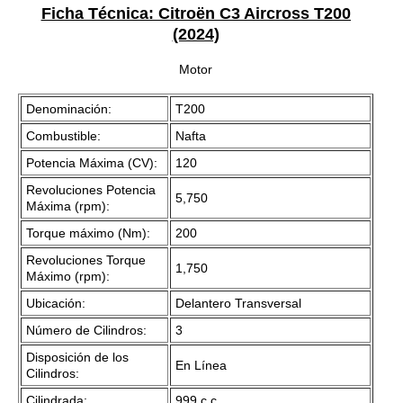
Ficha Técnica: Citroën C3 Aircross T200
(2024)
Motor
Denominación:
T200
Combustible:
Nafta
Potencia Máxima (CV):
120
Revoluciones Potencia
5,750
Máxima (rpm):
Torque máximo (Nm):
200
Revoluciones Torque
1,750
Máximo (rpm):
Ubicación:
Delantero Transversal
Número de Cilindros:
3
Disposición de los
En Línea
Cilindros:
Cilindrada:
999 c.c.