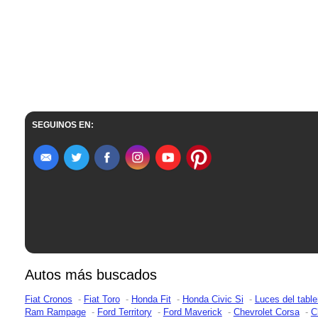
SEGUINOS EN:
Autos más buscados
Fiat Cronos
Fiat Toro
Honda Fit
Honda Civic Si
Luces del table
Ram Rampage
Ford Territory
Ford Maverick
Chevrolet Corsa
C