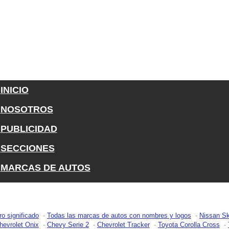
INICIO
NOSOTROS
PUBLICIDAD
SECCIONES
MARCAS DE AUTOS
ro significado
Todas las marcas de autos con nombres y logos
Nissan Sk
hevrolet Onix
Chevy Serie 2
Chevrolet Tracker
Toyota Corolla Cross