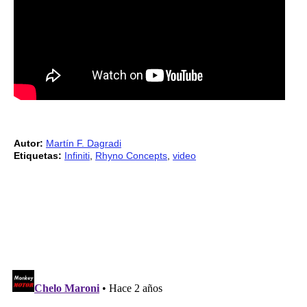
Autor:
Martín F. Dagradi
Etiquetas:
Infiniti
,
Rhyno Concepts
,
video