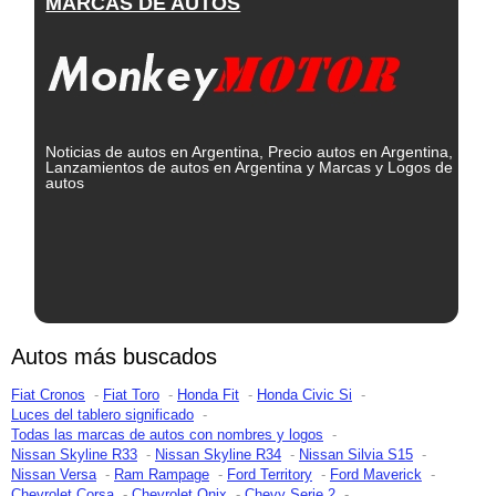
MARCAS DE AUTOS
Noticias de autos en Argentina, Precio autos en Argentina,
Lanzamientos de autos en Argentina y Marcas y Logos de
autos
Autos más buscados
Fiat Cronos
Fiat Toro
Honda Fit
Honda Civic Si
Luces del tablero significado
Todas las marcas de autos con nombres y logos
Nissan Skyline R33
Nissan Skyline R34
Nissan Silvia S15
Nissan Versa
Ram Rampage
Ford Territory
Ford Maverick
Chevrolet Corsa
Chevrolet Onix
Chevy Serie 2