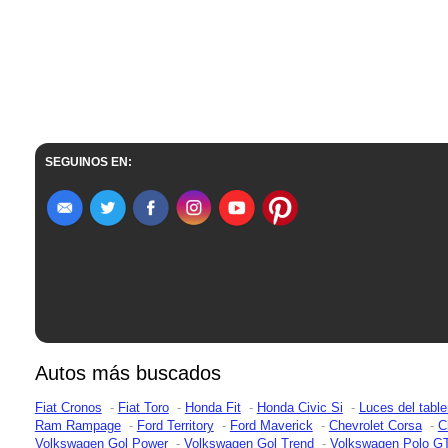
SEGUINOS EN:
Autos más buscados
Fiat Cronos
Fiat Toro
Honda Fit
Honda Civic Si
Luces del table
Ram Rampage
Ford Territory
Ford Maverick
Chevrolet Corsa
C
Volkswagen Gol Power
Volkswagen Gol Trend
Volkswagen Polo G