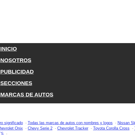
INICIO
NOSOTROS
PUBLICIDAD
SECCIONES
MARCAS DE AUTOS
ro significado
Todas las marcas de autos con nombres y logos
Nissan Sk
hevrolet Onix
Chevy Serie 2
Chevrolet Tracker
Toyota Corolla Cross
TS