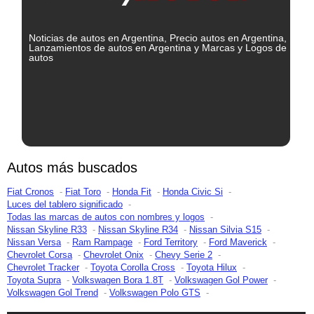
Noticias de autos en Argentina, Precio autos en Argentina,
Lanzamientos de autos en Argentina y Marcas y Logos de
autos
Autos más buscados
Fiat Cronos
Fiat Toro
Honda Fit
Honda Civic Si
Luces del tablero significado
Todas las marcas de autos con nombres y logos
Nissan Skyline R33
Nissan Skyline R34
Nissan Silvia S15
Nissan Versa
Ram Rampage
Ford Territory
Ford Maverick
Chevrolet Corsa
Chevrolet Onix
Chevy Serie 2
Chevrolet Tracker
Toyota Corolla Cross
Toyota Hilux
Toyota Supra
Volkswagen Bora 1.8T
Volkswagen Gol Power
Volkswagen Gol Trend
Volkswagen Polo GTS