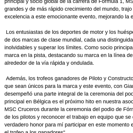
principal y socio global de la carrera de Fórmula 1,
grandes y de más rápido crecimiento del mundo, trajo e
excelencia a este emocionante evento, mejorando la e
Los entusiastas de los deportes de motor y los huésp
de dos marcas de clase mundial, cada una distinguid
inolvidables y superar los límites. Como socio princip
marca en la pista, destacando su marca en la línea de 
alrededor de la vía rápida y ondulada.
Además, los trofeos ganadores de Piloto y Construct
que sean únicos para la marca y este evento, con G
desempeñó una parte integral de la ceremonia del podi
principal en Bélgica es el próximo hito en nuestra aso
MSC Cruceros durante la ceremonia del podio de Fórmu
de los pilotos y reconocer el trabajo en equipo que s
verdadero honor para mí participar en este momento 
el trofeo a los ganadores".