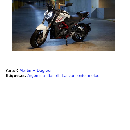
Autor:
Martín F. Dagradi
Etiquetas:
Argentina
,
Benelli
,
Lanzamiento
,
motos