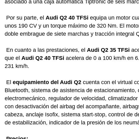
asociado a una caja automática Tiptronic de seis marc
Por su parte, el
Audi Q2 40 TFSi
equipa un motor cuat
unos 190 CV y un torque máximo de 320 Nm. El motor 
doble embrague de siete marchas y tracción integral Q
En cuanto a las prestaciones, el
Audi Q2 35 TFSi
ace
que el
Audi Q2 40 TFSi
acelera de 0 a 100 km/h en 6
231 km/h.
El
equipamiento del Audi Q2
cuenta con el virtual c
Bluetooth, sistema de asistencia de estacionamiento,
electromecánico, regulador de velocidad, climatizado
con desactivación del airbag del acompañante, airbags
cabeza, anclaje Isofix, sistema start-stop, control de d
de estabilización, indicador de la presión de los neumá
Precios: