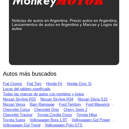
Noticias de autos en Argentina, Precio autos en Argentina,
Lanzamientos de autos en Argentina y Marcas y Logos de
autos
Autos más buscados
Fiat Cronos
Fiat Toro
Honda Fit
Honda Civic Si
Luces del tablero significado
Todas las marcas de autos con nombres y logos
Nissan Skyline R33
Nissan Skyline R34
Nissan Silvia S15
Nissan Versa
Ram Rampage
Ford Territory
Ford Maverick
Chevrolet Corsa
Chevrolet Onix
Chevy Serie 2
Chevrolet Tracker
Toyota Corolla Cross
Toyota Hilux
Toyota Supra
Volkswagen Bora 1.8T
Volkswagen Gol Power
Volkswagen Gol Trend
Volkswagen Polo GTS