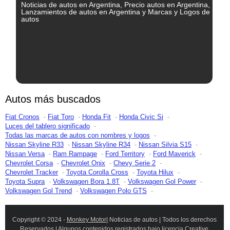
Noticias de autos en Argentina, Precio autos en Argentina,
Lanzamientos de autos en Argentina y Marcas y Logos de
autos
Autos más buscados
Fiat Cronos
Fiat Toro
Honda Fit
Honda Civic Si
Luces del tablero significado
Todas las marcas de autos con nombres y logos
Nissan Skyline R33
Nissan Skyline R34
Nissan Silvia S15
Nissan Versa
Ram Rampage
Ford Territory
Ford Maverick
Chevrolet Corsa
Chevrolet Onix
Chevy Serie 2
Chevrolet Tracker
Toyota Corolla Cross
Toyota Hilux
Toyota Supra
Volkswagen Bora 1.8T
Volkswagen Gol Power
Volkswagen Gol Trend
Volkswagen Polo GTS
Copyright © 2024 -
Monkey Motor
| Noticias de autos | Todos los derechos
Reservados | Algunos contenidos registrados bajo licencia Creative