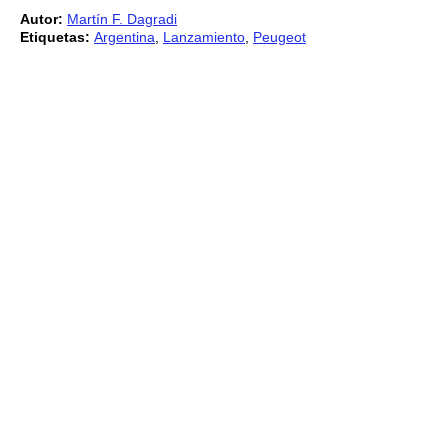
Autor:
Martín F. Dagradi
Etiquetas:
Argentina
,
Lanzamiento
,
Peugeot