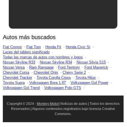
Autos más buscados
Fiat Cronos
Fiat Toro
Honda Fit
Honda Civic Si
Luces del tablero significado
Todas las marcas de autos con nombres y logos
Nissan Skyline R33
Nissan Skyline R34
Nissan Silvia S15
Nissan Versa
Ram Rampage
Ford Territory
Ford Maverick
Chevrolet Corsa
Chevrolet Onix
Chevy Serie 2
Chevrolet Tracker
Toyota Corolla Cross
Toyota Hilux
Toyota Supra
Volkswagen Bora 1.8T
Volkswagen Gol Power
Volkswagen Gol Trend
Volkswagen Polo GTS
Copyright © 2024 -
Monkey Motor
| Noticias de autos | Todos los derechos
Reservados | Algunos contenidos registrados bajo licencia Creative
Commons.